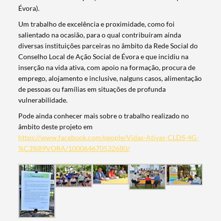
Évora).
Um trabalho de excelência e proximidade, como foi
salientado na ocasião, para o qual contribuíram ainda
diversas instituições parceiras no âmbito da Rede Social do
Conselho Local de Ação Social de Évora e que incidiu na
Termo de Pesquisa
inserção na vida ativa, com apoio na formação, procura de
emprego, alojamento e inclusive, nalguns casos, alimentação
de pessoas ou famílias em situações de profunda
vulnerabilidade.
Pode ainda conhecer mais sobre o trabalho realizado no
Categorias gerais
âmbito deste projeto em
https://www.facebook.com/people/Vidas-Ativas-CLDS-4G-
%C3%89VORA/100064670532680/
Filtros