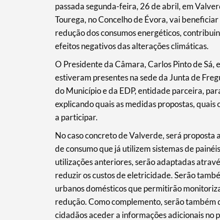
passada segunda-feira, 26 de abril, em Valver
Tourega, no Concelho de Évora, vai beneficiar
Termo de Pesquisa
redução dos consumos energéticos, contribuin
efeitos negativos das alterações climáticas.
O Presidente da Câmara, Carlos Pinto de Sá, 
estiveram presentes na sede da Junta de Fre
Categorias gerais
do Município e da EDP, entidade parceira, para
explicando quais as medidas propostas, quais o
a participar.
No caso concreto de Valverde, será proposta a
Filtros
de consumo que já utilizem sistemas de painéis
utilizações anteriores, serão adaptadas atra
reduzir os custos de eletricidade. Serão tamb
urbanos domésticos que permitirão monitorizar
redução. Como complemento, serão também disp
cidadãos aceder a informações adicionais no 