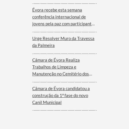
Évora recebe esta semana
conferência internacional de
jovens pela paz com participantes
de nove cidades de oito países
Urge Resolver Muro da Travessa
da Palmeira
Câmara de Évora Realiza
Trabalhos de Limpeza e
Manutenção no Cemitério dos
Remédios
Câmara de Évora candidatou a
construção da 1ª fase do novo
Canil Municipal