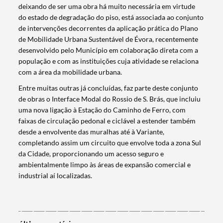
deixando de ser uma obra há muito necessária em virtude
do estado de degradação do piso, está associada ao conjunto
Termo de Pesquisa
de intervenções decorrentes da aplicação prática do Plano
de Mobilidade Urbana Sustentável de Évora, recentemente
desenvolvido pelo Município em colaboração direta com a
população e com as instituições cuja atividade se relaciona
com a área da mobilidade urbana.
Entre muitas outras já concluídas, faz parte deste conjunto
Categorias gerais
de obras o Interface Modal do Rossio de S. Brás, que incluiu
uma nova ligação à Estação do Caminho de Ferro, com
faixas de circulação pedonal e ciclável a estender também
desde a envolvente das muralhas até à Variante,
completando assim um circuito que envolve toda a zona Sul
Filtros
da Cidade, proporcionando um acesso seguro e
ambientalmente limpo às áreas de expansão comercial e
industrial aí localizadas.