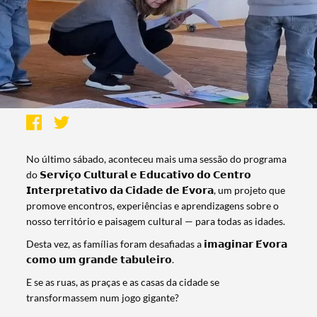
No último sábado, aconteceu mais uma sessão do programa
do 𝗦𝗲𝗿𝘃𝗶𝗰̧𝗼 𝗖𝘂𝗹𝘁𝘂𝗿𝗮𝗹 𝗲 𝗘𝗱𝘂𝗰𝗮𝘁𝗶𝘃𝗼 𝗱𝗼 𝗖𝗲𝗻𝘁𝗿𝗼
𝗜𝗻𝘁𝗲𝗿𝗽𝗿𝗲𝘁𝗮𝘁𝗶𝘃𝗼 𝗱𝗮 𝗖𝗶𝗱𝗮𝗱𝗲 𝗱𝗲 𝗘́𝘃𝗼𝗿𝗮, um projeto que
promove encontros, experiências e aprendizagens sobre o
nosso território e paisagem cultural — para todas as idades.
Desta vez, as famílias foram desafiadas a 𝗶𝗺𝗮𝗴𝗶𝗻𝗮𝗿 𝗘́𝘃𝗼𝗿𝗮
𝗰𝗼𝗺𝗼 𝘂𝗺 𝗴𝗿𝗮𝗻𝗱𝗲 𝘁𝗮𝗯𝘂𝗹𝗲𝗶𝗿𝗼.
E se as ruas, as praças e as casas da cidade se
transformassem num jogo gigante?