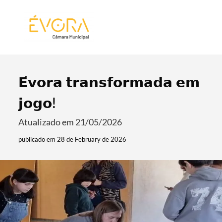
[:pt]
[:en]
[:]
𝗘́𝘃𝗼𝗿𝗮 𝘁𝗿𝗮𝗻𝘀𝗳𝗼𝗿𝗺𝗮𝗱𝗮 𝗲𝗺
𝗷𝗼𝗴𝗼!
Atualizado em 21/05/2026
publicado em 28 de February de 2026