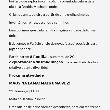
Foi isso que explorámos na oficina orientada pela artista
plástica Brígida Machado, onde:
Criámos um tabuleiro a partir de uma grelha simples
Inventámos regras, desafios e caminhos
Descobrimos que cada família imagina a cidade de forma
única
E deixámos o Palácio cheio de novas “casas” possíveis para
jogar e sonhar
Participaram 𝟴 𝗳𝗮𝗺𝗶́𝗹𝗶𝗮𝘀, num total de 𝟮𝟬
𝗲𝘅𝗽𝗹𝗼𝗿𝗮𝗱𝗼𝗿𝗲𝘀 𝗱𝗮 𝗶𝗺𝗮𝗴𝗶𝗻𝗮𝗰̧𝗮̃𝗼 — e o resultado foi tão
criativo quanto divertido!
𝗣𝗿𝗼́𝘅𝗶𝗺𝗮 𝗮𝘁𝗶𝘃𝗶𝗱𝗮𝗱𝗲
𝗠𝗔̃𝗢𝗦 𝗡𝗔 𝗟𝗔𝗠𝗔! 𝗠𝗔𝗜𝗦 𝗨𝗠𝗔 𝗩𝗘𝗭!
21 de março | 11h00
Mata do Jardim Público
Uma oficina de brincadeira e descoberta, para correr, trepar,