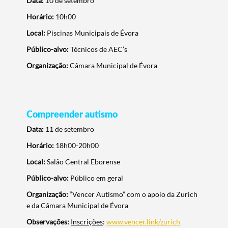
Data:
10 de setembro
Horário:
10h00
Local:
Piscinas Municipais de Évora
Público-alvo:
Técnicos de AEC’s
Organização:
Câmara Municipal de Évora
Compreender autismo
Data:
11 de setembro
Horário:
18h00-20h00
Local:
Salão Central Eborense
Público-alvo:
Público em geral
Organização:
“Vencer Autismo” com o apoio da Zurich
e da Câmara Municipal de Évora
Observações:
Inscrições
:
www.vencer.link/zurich