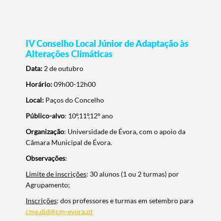
IV Conselho Local Júnior de Adaptação às
Alterações Climáticas
Data:
2 de outubro
Horário:
09h00-12h00
Local:
Paços do Concelho
Público-alvo
: 10º,11º,12º ano
Organização
: Universidade de Évora, com o apoio da
Câmara Municipal de Évora.
Observações
:
Limite de inscrições
: 30 alunos (1 ou 2 turmas) por
Agrupamento;
Inscrições
: dos professores e turmas em setembro para
cme.djd@cm-evora.pt