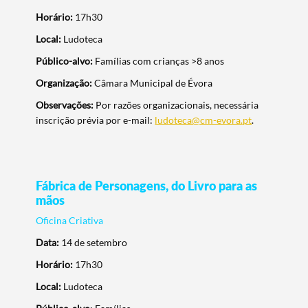
Horário:
17h30
Local:
Ludoteca
Público-alvo:
Famílias com crianças >8 anos
Organização:
Câmara Municipal de Évora
Observações:
Por razões organizacionais, necessária
inscrição prévia por e-mail:
ludoteca@cm-evora.pt
.
Fábrica de Personagens, do Livro para as
Termo de Pesquisa
mãos
Oficina Criativa
Data:
14 de setembro
Horário:
17h30
Categorias gerais
Local:
Ludoteca