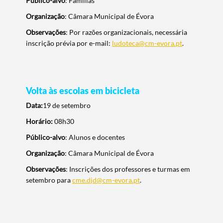
Público-alvo
: Famílias
Organização
: Câmara Municipal de Évora
Observações
: Por razões organizacionais, necessária
inscrição prévia por e-mail:
ludoteca@cm-evora.pt
.
Filtros
Volta às escolas em bicicleta
Data:
19 de setembro
Horário:
08h30
Público-alvo
: Alunos e docentes
Organização
: Câmara Municipal de Évora
Observações
: Inscrições dos professores e turmas em
setembro para
cme.djd@cm-evora.pt
.