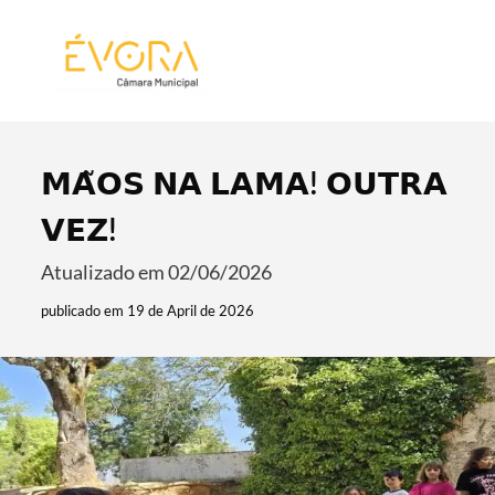
[:pt]
[:en]
[:]
𝗠𝗔̃𝗢𝗦 𝗡𝗔 𝗟𝗔𝗠𝗔! 𝗢𝗨𝗧𝗥𝗔
𝗩𝗘𝗭!
Atualizado em 02/06/2026
publicado em 19 de April de 2026