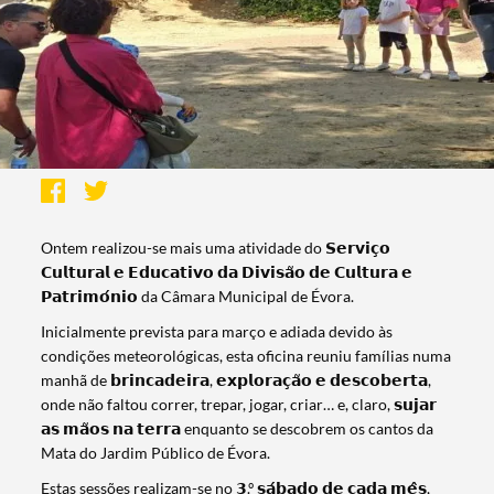
Ontem realizou-se mais uma atividade do 𝗦𝗲𝗿𝘃𝗶𝗰̧𝗼
𝗖𝘂𝗹𝘁𝘂𝗿𝗮𝗹 𝗲 𝗘𝗱𝘂𝗰𝗮𝘁𝗶𝘃𝗼 𝗱𝗮 𝗗𝗶𝘃𝗶𝘀𝗮̃𝗼 𝗱𝗲 𝗖𝘂𝗹𝘁𝘂𝗿𝗮 𝗲
𝗣𝗮𝘁𝗿𝗶𝗺𝗼́𝗻𝗶𝗼 da Câmara Municipal de Évora.
Inicialmente prevista para março e adiada devido às
condições meteorológicas, esta oficina reuniu famílias numa
manhã de 𝗯𝗿𝗶𝗻𝗰𝗮𝗱𝗲𝗶𝗿𝗮, 𝗲𝘅𝗽𝗹𝗼𝗿𝗮𝗰̧𝗮̃𝗼 𝗲 𝗱𝗲𝘀𝗰𝗼𝗯𝗲𝗿𝘁𝗮,
onde não faltou correr, trepar, jogar, criar… e, claro, 𝘀𝘂𝗷𝗮𝗿
𝗮𝘀 𝗺𝗮̃𝗼𝘀 𝗻𝗮 𝘁𝗲𝗿𝗿𝗮 enquanto se descobrem os cantos da
Mata do Jardim Público de Évora.
Estas sessões realizam-se no 𝟯.º 𝘀𝗮́𝗯𝗮𝗱𝗼 𝗱𝗲 𝗰𝗮𝗱𝗮 𝗺𝗲̂𝘀,