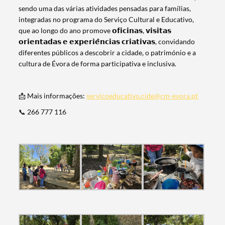
sendo uma das várias atividades pensadas para famílias,
integradas no programa do Serviço Cultural e Educativo,
que ao longo do ano promove 𝗼𝗳𝗶𝗰𝗶𝗻𝗮𝘀, 𝘃𝗶𝘀𝗶𝘁𝗮𝘀
𝗼𝗿𝗶𝗲𝗻𝘁𝗮𝗱𝗮𝘀 𝗲 𝗲𝘅𝗽𝗲𝗿𝗶𝗲̂𝗻𝗰𝗶𝗮𝘀 𝗰𝗿𝗶𝗮𝘁𝗶𝘃𝗮𝘀, convidando
diferentes públicos a descobrir a cidade, o património e a
cultura de Évora de forma participativa e inclusiva.
📩 Mais informações:
servicoeducativo.cide@cm-evora.pt
📞 266 777 116