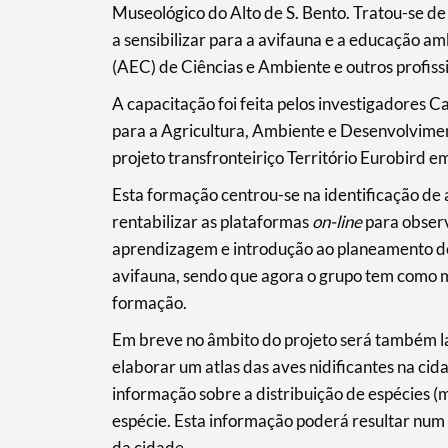
Museológico do Alto de S. Bento. Tratou-se d
a sensibilizar para a avifauna e a educação a
(AEC) de Ciências e Ambiente e outros profiss
A capacitação foi feita pelos investigadores 
para a Agricultura, Ambiente e Desenvolvimen
Termo de Pesquisa
projeto transfronteiriço Território Eurobird e
Esta formação centrou-se na identificação de 
rentabilizar as plataformas
on-line
para observ
aprendizagem e introdução ao planeamento d
Categorias gerais
avifauna, sendo que agora o grupo tem como 
formação.
Em breve no âmbito do projeto será também la
elaborar um atlas das aves nidificantes na cid
Filtros
informação sobre a distribuição de espécies
espécie. Esta informação poderá resultar num
da cidade.