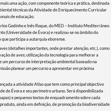
e mais uma ação, com componente teórica e prática, destinada
mbiental técnicas da Atividade de Enriquecimento Curricular
ionais de educação.
Carlos Godinho e Inês Roque, do MED – Instituto Mediterrâneo
to (Universidade de Évora) e realizou-se no âmbito do
m que participa a autarquia eborense.
aves (detalhes importantes, onde prestar atenção, etc.), como
ação de aves; utilização da tecnologia para melhorar a
e um percurso de interpretação ambiental baseado na
missão planear um percurso a apresentar em próxima
nçada a atividade Atlas que tem como principal objectivo
ade de Évora e seu perímetro urbano. Será disponibilizada
 (mapas) e pequenos textos de enquadramento sobre cada
 produto, ainda em definição, de promoção da biodiversidade