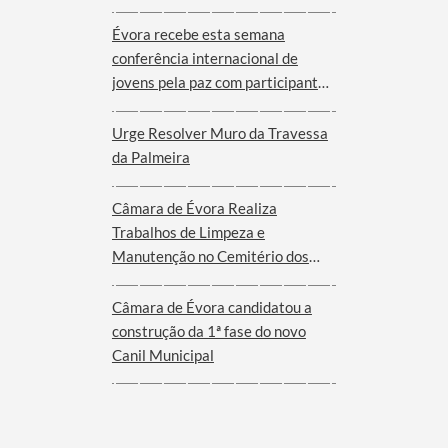
Évora recebe esta semana
conferência internacional de
jovens pela paz com participantes
de nove cidades de oito países
Urge Resolver Muro da Travessa
da Palmeira
Câmara de Évora Realiza
Trabalhos de Limpeza e
Manutenção no Cemitério dos
Remédios
Câmara de Évora candidatou a
construção da 1ª fase do novo
Canil Municipal