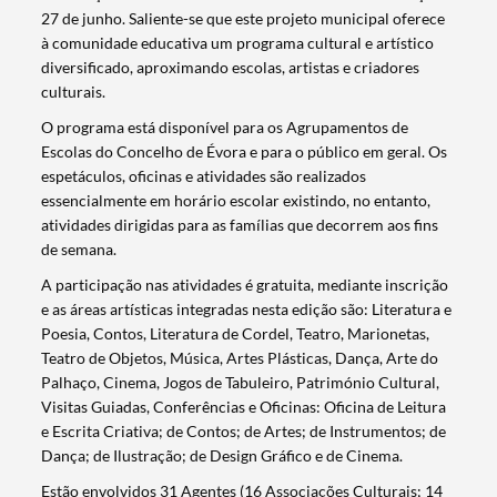
27 de junho. Saliente-se que este projeto municipal oferece
à comunidade educativa um programa cultural e artístico
diversificado, aproximando escolas, artistas e criadores
culturais.
O programa está disponível para os Agrupamentos de
Escolas do Concelho de Évora e para o público em geral. Os
espetáculos, oficinas e atividades são realizados
essencialmente em horário escolar existindo, no entanto,
atividades dirigidas para as famílias que decorrem aos fins
de semana.
A participação nas atividades é gratuita, mediante inscrição
e as áreas artísticas integradas nesta edição são: Literatura e
Poesia, Contos, Literatura de Cordel, Teatro, Marionetas,
Teatro de Objetos, Música, Artes Plásticas, Dança, Arte do
Palhaço, Cinema, Jogos de Tabuleiro, Património Cultural,
Visitas Guiadas, Conferências e Oficinas: Oficina de Leitura
e Escrita Criativa; de Contos; de Artes; de Instrumentos; de
Dança; de Ilustração; de Design Gráfico e de Cinema.
Estão envolvidos 31 Agentes (16 Associações Culturais; 14