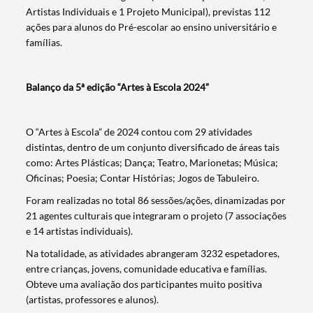
Artistas Individuais e 1 Projeto Municipal), previstas 112
Termo de Pesquisa
ações para alunos do Pré-escolar ao ensino universitário e
famílias.
Balanço da 5ª edição “Artes à Escola 2024”
Categorias gerais
O “Artes à Escola” de 2024 contou com 29 atividades
distintas, dentro de um conjunto diversificado de áreas tais
como: Artes Plásticas; Dança; Teatro, Marionetas; Música;
Oficinas; Poesia; Contar Histórias; Jogos de Tabuleiro.
Filtros
Foram realizadas no total 86 sessões/ações, dinamizadas por
21 agentes culturais que integraram o projeto (7 associações
e 14 artistas individuais).
Na totalidade, as atividades abrangeram 3232 espetadores,
entre crianças, jovens, comunidade educativa e famílias.
Obteve uma avaliação dos participantes muito positiva
(artistas, professores e alunos).