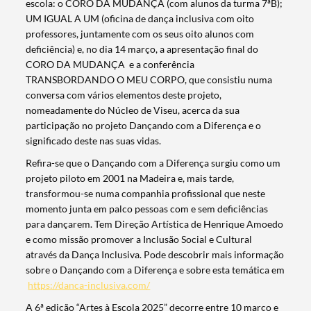
escola: o CORO DA MUDANÇA (com alunos da turma 7ªB);
UM IGUAL A UM (oficina de dança inclusiva com oito
professores, juntamente com os seus oito alunos com
deficiência) e, no dia 14 março, a apresentação final do
CORO DA MUDANÇA e a conferência
TRANSBORDANDO O MEU CORPO, que consistiu numa
conversa com vários elementos deste projeto,
nomeadamente do Núcleo de Viseu, acerca da sua
participação no projeto Dançando com a Diferença e o
significado deste nas suas vidas.
Refira-se que o Dançando com a Diferença surgiu como um
projeto piloto em 2001 na Madeira e, mais tarde,
transformou-se numa companhia profissional que neste
momento junta em palco pessoas com e sem deficiências
para dançarem. Tem Direção Artística de Henrique Amoedo
e como missão promover a Inclusão Social e Cultural
através da Dança Inclusiva. Pode descobrir mais informação
sobre o Dançando com a Diferença e sobre esta temática em
https://danca-inclusiva.com/
A 6ª edição “Artes à Escola 2025” decorre entre 10 março e