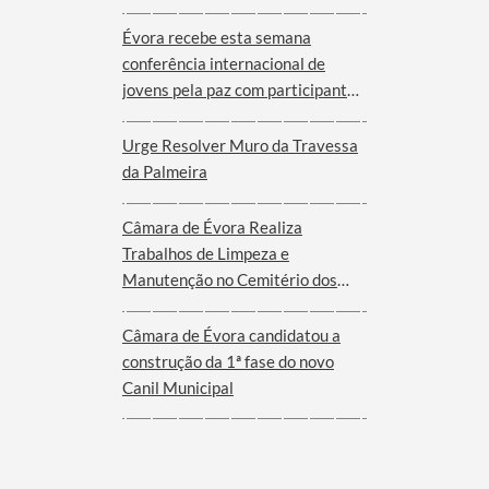
Évora recebe esta semana
conferência internacional de
jovens pela paz com participantes
de nove cidades de oito países
Urge Resolver Muro da Travessa
da Palmeira
Câmara de Évora Realiza
Trabalhos de Limpeza e
Manutenção no Cemitério dos
Remédios
Câmara de Évora candidatou a
construção da 1ª fase do novo
Canil Municipal