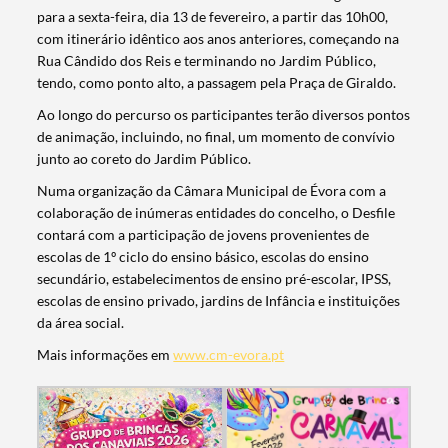
para a sexta-feira, dia 13 de fevereiro, a partir das 10h00,
com itinerário idêntico aos anos anteriores, começando na
Rua Cândido dos Reis e terminando no Jardim Público,
tendo, como ponto alto, a passagem pela Praça de Giraldo.
Ao longo do percurso os participantes terão diversos pontos
de animação, incluindo, no final, um momento de convívio
junto ao coreto do Jardim Público.
Numa organização da Câmara Municipal de Évora com a
colaboração de inúmeras entidades do concelho, o Desfile
contará com a participação de jovens provenientes de
escolas de 1º ciclo do ensino básico, escolas do ensino
secundário, estabelecimentos de ensino pré-escolar, IPSS,
escolas de ensino privado, jardins de Infância e instituições
da área social.
Mais informações em
www.cm-evora.pt
Termo de Pesquisa