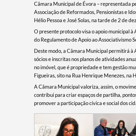
Câmara Municipal de Évora – representada pe
Associação de Reformados, Pensionistas e Ido
Hélio Pessoa e José Solas, na tarde de 2 de 
Termo de Pesquisa
O presente protocolo visa o apoio municipal à
do Regulamento de Apoio ao Associativismo So
Deste modo, a Câmara Municipal permitirá à A
sócios e inscritas nos planos de atividades anu
Categorias gerais
no imóvel, que é propriedade e tem gestão mu
Figueiras, sito na Rua Henrique Menezes, na H
A Câmara Municipal valoriza, assim, o movimen
contribui para criar espaços de partilha, ponto
Filtros
promover a participação cívica e social dos ci