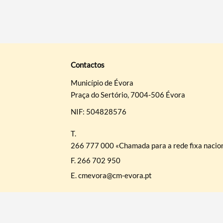
Contactos
Município de Évora
Praça do Sertório, 7004-506 Évora
NIF: 504828576
T.
266 777 000 «Chamada para a rede fixa nacio
F.
266 702 950
E.
cmevora@cm-evora.pt