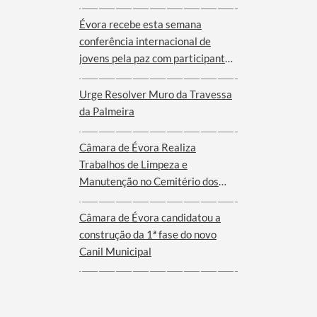
Évora recebe esta semana
conferência internacional de
jovens pela paz com participantes
de nove cidades de oito países
Urge Resolver Muro da Travessa
da Palmeira
Câmara de Évora Realiza
Trabalhos de Limpeza e
Manutenção no Cemitério dos
Remédios
Câmara de Évora candidatou a
construção da 1ª fase do novo
Canil Municipal