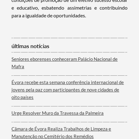
e educativo, esbatendo assimetrias e contribuindo
Categorias gerais
para a igualdade de oportunidades.
últimas notícias
Filtros
Seniores eborenses conheceram Palácio Nacional de
Mafra
Évora recebe esta semana conferência internacional de
jovens pela paz com participantes de nove cidades de
oito países
Urge Resolver Muro da Travessa da Palmeira
Câmara de Évora Realiza Trabalhos de Limpeza e
Manutenção no Cemitério dos Remédios