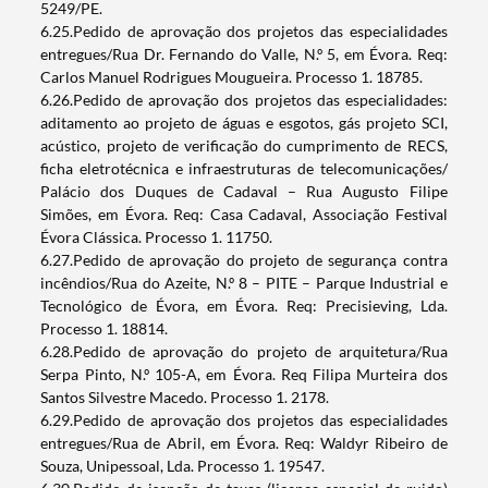
5249/PE.
6.25.Pedido de aprovação dos projetos das especialidades
entregues/Rua Dr. Fernando do Valle, N.º 5, em Évora. Req:
Carlos Manuel Rodrigues Mougueira. Processo 1. 18785.
6.26.Pedido de aprovação dos projetos das especialidades:
aditamento ao projeto de águas e esgotos, gás projeto SCI,
acústico, projeto de verificação do cumprimento de RECS,
ficha eletrotécnica e infraestruturas de telecomunicações/
Palácio dos Duques de Cadaval – Rua Augusto Filipe
Simões, em Évora. Req: Casa Cadaval, Associação Festival
Évora Clássica. Processo 1. 11750.
6.27.Pedido de aprovação do projeto de segurança contra
incêndios/Rua do Azeite, N.º 8 – PITE – Parque Industrial e
Tecnológico de Évora, em Évora. Req: Precisieving, Lda.
Processo 1. 18814.
6.28.Pedido de aprovação do projeto de arquitetura/Rua
Serpa Pinto, N.º 105-A, em Évora. Req Filipa Murteira dos
Santos Silvestre Macedo. Processo 1. 2178.
6.29.Pedido de aprovação dos projetos das especialidades
entregues/Rua de Abril, em Évora. Req: Waldyr Ribeiro de
Souza, Unipessoal, Lda. Processo 1. 19547.