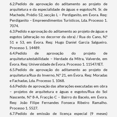
6.2.Pedido de aprovação do aditamento ao projeto de
arquitetura e da especialidade de águas e esgotos/N. Sr. de
Machede, Prédio 52, secção L – Perdiganito, em Évora. Req:
Perdiganito – Empreendimentos Turísticos, Lda. Processo 1.
7074.
6.3.Pedido e aprovação do aditamento ao projeto de águas e
esgotos (alteração no decorrer da obra) / Rua do Cano, N.º
Termo de Pesquisa
51 e 53, em Évora. Req: Hugo Daniel Garcia Salgueiro.
Processo 1. 14489.
6.4.Pedido de aprovação do projeto de
arquitetura/estabilidade – Herdade da Mitra, Valverde, em
Évora. Req: Universidade de Évora. Processo 1. 11547/IET.
6.5.Pedido de aprovação do aditamento ao projeto de
Categorias gerais
arquitetura/Rua do Inverno, N.º 21, em Évora. Req: Moradas
e Fachadas, Lda. Processo 1. 1068.
6.6.Pedido de aprovação das alterações executadas em obra
– projetos de arquitetura e águas e esgotos/Rua do Sol
Nascente, N.º 8-A, Fracção C – Bairro do Bacelo, em Évora.
Req: João Filipe Fernandes Fonseca Ribeiro Ramalho.
Filtros
Processo 1. 5527.
6.7.Pedido de emissão de licença especial (9 meses)