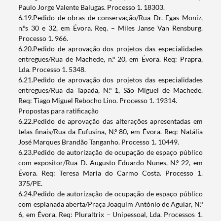
Paulo Jorge Valente Balugas. Processo 1. 18303.
6.19.Pedido de obras de conservação/Rua Dr. Egas Moniz,
n.ºs 30 e 32, em Évora. Req. – Miles Janse Van Rensburg.
Processo 1. 966.
6.20.Pedido de aprovação dos projetos das especialidades
entregues/Rua de Machede, n.º 20, em Évora. Req: Prapra,
Lda. Processo 1. 5348.
6.21.Pedido de aprovação dos projetos das especialidades
entregues/Rua da Tapada, N.º 1, São Miguel de Machede.
Req: Tiago Miguel Rebocho Lino. Processo 1. 19314.
Propostas para ratificação
6.22.Pedido de aprovação das alterações apresentadas em
telas finais/Rua da Eufusina, N.º 80, em Évora. Req: Natália
José Marques Brandão Tanganho. Processo 1. 10449.
6.23.Pedido de autorização de ocupação de espaço público
com expositor/Rua D. Augusto Eduardo Nunes, N.º 22, em
Évora. Req: Teresa Maria do Carmo Costa. Processo 1.
375/PE.
6.24.Pedido de autorização de ocupação de espaço público
com esplanada aberta/Praça Joaquim António de Aguiar, N.º
6, em Évora. Req: Pluraltrix – Unipessoal, Lda. Processos 1.