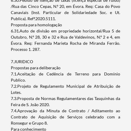
6.30.Pedido de isenção de taxas (licença especial de ruido)
/Rua das Cinco Cepas, N.º 20, em Évora. Req: Casa do Povo
Canaviais (Inst. Particular de Solidariedade Soc. e Ut.
Publica). Refª.2020.5111.
Proposta para homologação
6.31.Auto de divisão em propriedade horizontal/Rua 5 de
Outubro, N.º 28, 30 e 32 e Rua de Valdevinos, N.º 2 e 4, em
Évora. Req: Fernanda Marieta Rocha de Miranda Ferrão.
Processo 1. 287.
7.JURIDICO
Propostas para deliberação
7.1.Aceitação de Cedência de Terreno para Domínio
Publico.
7.2.Projeto de Regulamento Municipal de Atribuição de
Lotes.
7.3.Proposta de Normas Regulamentares das Tasquinhas da
Feira de S. João 2020.
7.4.Aprovação da Minuta de Contrato / Aditamento ao
Contrato de Aquisição de Serviços celebrado com a
Ronsegur e Grupo 8.
Para conhecimento