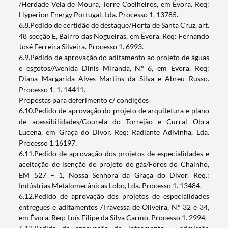
/Herdade Vela de Moura, Torre Coelheiros, em Évora. Req:
Hyperion Energy Portugal, Lda. Processo 1. 13785.
6.8.Pedido de certidão de destaque/Horta de Santa Cruz, art.
48 secção E, Bairro das Nogueiras, em Évora. Req: Fernando
José Ferreira Silveira. Processo 1. 6993.
6.9.Pedido de aprovação do aditamento ao projeto de águas
e esgotos/Avenida Dinis Miranda, N.º 6, em Évora. Req:
Diana Margarida Alves Martins da Silva e Abreu Russo.
Processo 1. 1. 14411.
Propostas para deferimento c/ condições
6.10.Pedido de aprovação do projeto de arquitetura e plano
de acessibilidades/Courela do Torrejão e Curral Obra
Lucena, em Graça do Divor. Req: Radiante Adivinha, Lda.
Processo 1.16197.
6.11.Pedido de aprovação dos projetos de especialidades e
aceitação de isenção do projeto de gás/Foros do Chainho,
EM 527 – 1, Nossa Senhora da Graça do Divor. Req.:
Indústrias Metalomecânicas Lobo, Lda. Processo 1. 13484.
6.12.Pedido de aprovação dos projetos de especialidades
entregues e aditamentos /Travessa de Oliveira, N.º 32 e 34,
em Évora. Req: Luís Filipe da Silva Carmo. Processo 1. 2994.