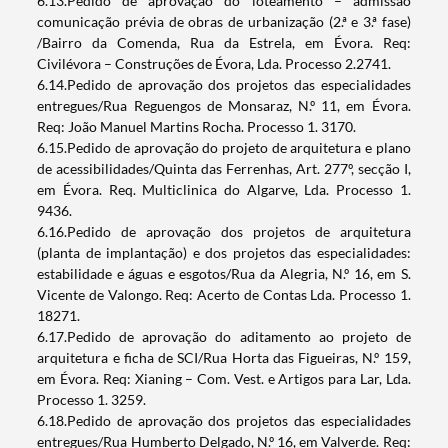
6.13.Pedido de aprovação do loteamento – admissão
comunicação prévia de obras de urbanização (2.ª e 3.ª fase)
/Bairro da Comenda, Rua da Estrela, em Évora. Req:
Civilévora – Construções de Évora, Lda. Processo 2.2741.
6.14.Pedido de aprovação dos projetos das especialidades
entregues/Rua Reguengos de Monsaraz, N.º 11, em Évora.
Req: João Manuel Martins Rocha. Processo 1. 3170.
6.15.Pedido de aprovação do projeto de arquitetura e plano
de acessibilidades/Quinta das Ferrenhas, Art. 277º, secção I,
em Évora. Req. Multiclinica do Algarve, Lda. Processo 1.
9436.
6.16.Pedido de aprovação dos projetos de arquitetura
(planta de implantação) e dos projetos das especialidades:
estabilidade e águas e esgotos/Rua da Alegria, N.º 16, em S.
Vicente de Valongo. Req: Acerto de Contas Lda. Processo 1.
18271.
6.17.Pedido de aprovação do aditamento ao projeto de
arquitetura e ficha de SCI/Rua Horta das Figueiras, N.º 159,
em Évora. Req: Xianing – Com. Vest. e Artigos para Lar, Lda.
Processo 1. 3259.
6.18.Pedido de aprovação dos projetos das especialidades
entregues/Rua Humberto Delgado, N.º 16, em Valverde. Req: