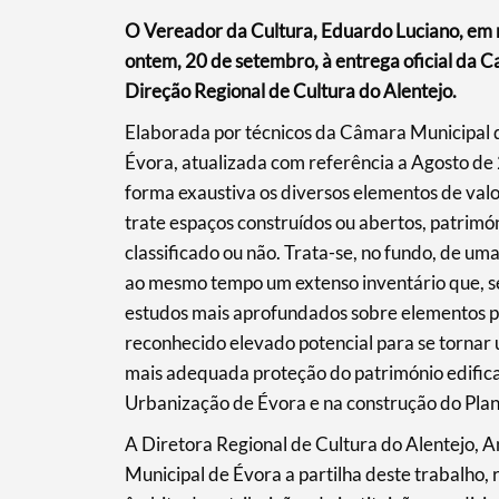
O Vereador da Cultura, Eduardo Luciano, em
ontem, 20 de setembro, à entrega oficial da C
Direção Regional de Cultura do Alentejo.
Elaborada por técnicos da Câmara Municipal d
Évora, atualizada com referência a Agosto de
Termo de Pesquisa
forma exaustiva os diversos elementos de valo
trate espaços construídos ou abertos, patrimóni
classificado ou não. Trata-se, no fundo, de um
ao mesmo tempo um extenso inventário que, s
estudos mais aprofundados sobre elementos p
Categorias gerais
reconhecido elevado potencial para se tornar 
mais adequada proteção do património edifica
Urbanização de Évora e na construção do Pla
A Diretora Regional de Cultura do Alentejo,
Filtros
Municipal de Évora a partilha deste trabalho, 