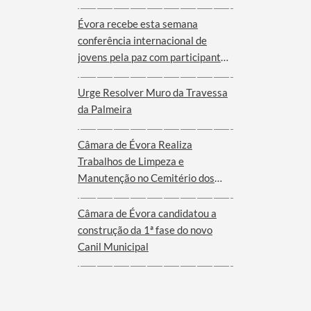
Évora recebe esta semana
conferência internacional de
jovens pela paz com participantes
de nove cidades de oito países
Urge Resolver Muro da Travessa
da Palmeira
Câmara de Évora Realiza
Trabalhos de Limpeza e
Manutenção no Cemitério dos
Remédios
Câmara de Évora candidatou a
construção da 1ª fase do novo
Canil Municipal