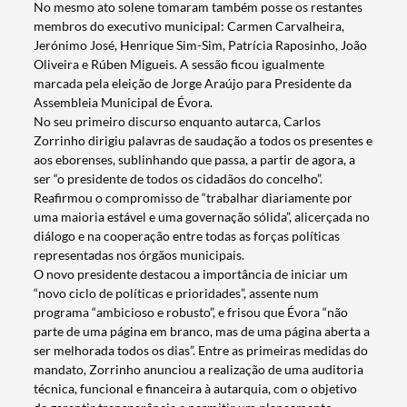
No mesmo ato solene tomaram também posse os restantes
membros do executivo municipal: Carmen Carvalheira,
Jerónimo José, Henrique Sim-Sim, Patrícia Raposinho, João
Oliveira e Rúben Migueis. A sessão ficou igualmente
marcada pela eleição de Jorge Araújo para Presidente da
Assembleia Municipal de Évora.
No seu primeiro discurso enquanto autarca, Carlos
Zorrinho dirigiu palavras de saudação a todos os presentes e
aos eborenses, sublinhando que passa, a partir de agora, a
ser “o presidente de todos os cidadãos do concelho”.
Reafirmou o compromisso de “trabalhar diariamente por
uma maioria estável e uma governação sólida”, alicerçada no
diálogo e na cooperação entre todas as forças políticas
representadas nos órgãos municipais.
O novo presidente destacou a importância de iniciar um
“novo ciclo de políticas e prioridades”, assente num
programa “ambicioso e robusto”, e frisou que Évora “não
parte de uma página em branco, mas de uma página aberta a
ser melhorada todos os dias”. Entre as primeiras medidas do
mandato, Zorrinho anunciou a realização de uma auditoria
técnica, funcional e financeira à autarquia, com o objetivo