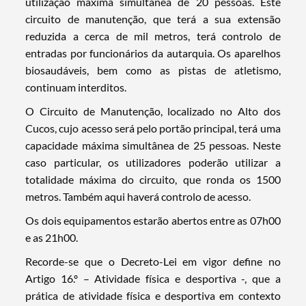
utilização máxima simultânea de 20 pessoas. Este
circuito de manutenção, que terá a sua extensão
reduzida a cerca de mil metros, terá controlo de
entradas por funcionários da autarquia. Os aparelhos
biosaudáveis, bem como as pistas de atletismo,
continuam interditos.
Termo de Pesquisa
O Circuito de Manutenção, localizado no Alto dos
Cucos, cujo acesso será pelo portão principal, terá uma
capacidade máxima simultânea de 25 pessoas. Neste
caso particular, os utilizadores poderão utilizar a
totalidade máxima do circuito, que ronda os 1500
Categorias gerais
metros. Também aqui haverá controlo de acesso.
Os dois equipamentos estarão abertos entre as 07h00
e as 21h00.
Recorde-se que o Decreto-Lei em vigor define no
Filtros
Artigo 16.º – Atividade física e desportiva -, que a
prática de atividade física e desportiva em contexto