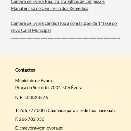
Câmara de Évora Realiza Trabalhos de Limpeza e
Manutenção no Cemitério dos Remédios
Câmara de Évora candidatou a construção da 1ª fase do
novo Canil Municipal
Contactos
Município de Évora
Praça do Sertório, 7004-506 Évora
NIF: 504828576
T.
266 777 000 «Chamada para a rede fixa nacional»
F.
266 702 950
E.
cmevora@cm-evora.pt