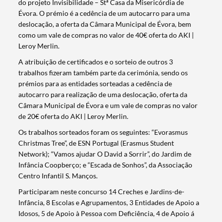
do projeto Invisibilidade – Stª Casa da Misericórdia de
Évora. O prémio é a cedência de um autocarro para uma
deslocação, a oferta da Câmara Municipal de Évora, bem
como um vale de compras no valor de 40€ oferta do AKI |
Leroy Merlin.
A atribuição de certificados e o sorteio de outros 3
trabalhos fizeram também parte da cerimónia, sendo os
prémios para as entidades sorteadas a cedência de
autocarro para realização de uma deslocação, oferta da
Câmara Municipal de Évora e um vale de compras no valor
de 20€ oferta do AKI | Leroy Merlin.
Os trabalhos sorteados foram os seguintes: “Evorasmus
Christmas Tree”, de ESN Portugal (Erasmus Student
Network); “Vamos ajudar O David a Sorrir”, do Jardim de
Infância Coopberço; e “Escada de Sonhos”, da Associação
Centro Infantil S. Manços.
Participaram neste concurso 14 Creches e Jardins-de-
Infância, 8 Escolas e Agrupamentos, 3 Entidades de Apoio a
Idosos, 5 de Apoio à Pessoa com Deficiência, 4 de Apoio á