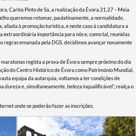
ra, Carlos Pinto de Sá, a realização da Évora 21.27 – Meia
ncelho queremos retomar, paulatinamente, a normalidade,
a, aliada à promoção turística, e neste caso à candidatura a
a extraordinária importância para nós e, como tal, reunidas
o as regras emanada pela DGS, decidimos avançar novamente
s maratonas regista a prova de Évora sempre próximo do dia
cação do Centro Histórico de Évora como Património Mundial,
asta equipa da autarquia, voltamos a ter condições de
 dureza e, simultaneamente, beleza inqualificável”, realça o
nternet onde se poderão fazer as inscrições.