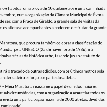
omo é habitual uma prova de 10 quilómetros e uma caminhada,
e novembro, numa organização da Câmara Municipal de Évora.
e ser, com a Praça de Giraldo, a grande sala de visitas da
om os atletas e acompanhantes a poderem desfrutar da grande
 Maratona, que procura também celebrar a classificação do
 Mundial pela UNESCO (25 de novembro de 1986), irá
pais artérias da histórica urbe, fazendo jus ao estatuto de
.
irá o traçado de outras edições, com os últimos metros pela
m derradeiro esforço por parte dos atletas.
27 – Meia Maratona reassume o papel de um dos maiores
tuais circunstâncias, com a organização a acautelar todos os
 prevista uma participação máxima de 2000 atletas, divididos
e caminhada).