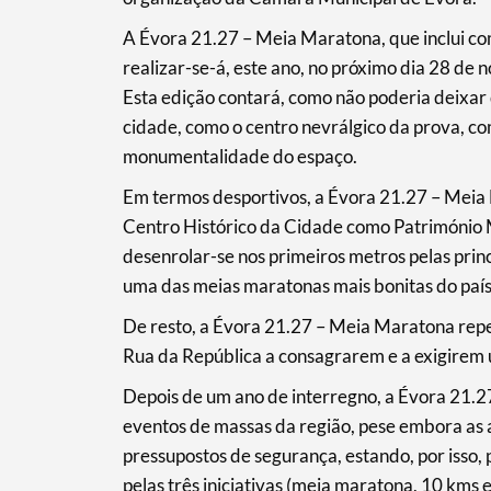
A Évora 21.27 – Meia Maratona, que inclui c
realizar-se-á, este ano, no próximo dia 28 d
Esta edição contará, como não poderia deixar d
cidade, como o centro nevrálgico da prova, c
monumentalidade do espaço.
Em termos desportivos, a Évora 21.27 – Meia
Centro Histórico da Cidade como Património
Termo de Pesquisa
desenrolar-se nos primeiros metros pelas princi
uma das meias maratonas mais bonitas do país
De resto, a Évora 21.27 – Meia Maratona repet
Rua da República a consagrarem e a exigirem u
Categorias gerais
Depois de um ano de interregno, a Évora 21.
eventos de massas da região, pese embora as a
pressupostos de segurança, estando, por isso,
pelas três iniciativas (meia maratona, 10 kms 