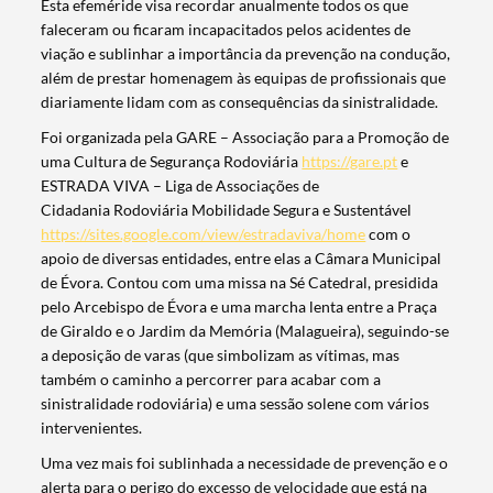
Esta efeméride visa recordar anualmente todos os que
faleceram ou ficaram incapacitados pelos acidentes de
viação e sublinhar a importância da prevenção na condução,
além de prestar homenagem às equipas de profissionais que
diariamente lidam com as consequências da sinistralidade.
Foi organizada pela GARE – Associação para a Promoção de
uma Cultura de Segurança Rodoviária
https://gare.pt
e
ESTRADA VIVA – Liga de Associações de
Cidadania Rodoviária Mobilidade Segura e Sustentável
https://sites.google.com/view/estradaviva/home
com o
apoio de diversas entidades, entre elas a Câmara Municipal
de Évora. Contou com uma missa na Sé Catedral, presidida
pelo Arcebispo de Évora e uma marcha lenta entre a Praça
de Giraldo e o Jardim da Memória (Malagueira), seguindo-se
a deposição de varas (que simbolizam as vítimas, mas
também o caminho a percorrer para acabar com a
sinistralidade rodoviária) e uma sessão solene com vários
intervenientes.
Uma vez mais foi sublinhada a necessidade de prevenção e o
alerta para o perigo do excesso de velocidade que está na