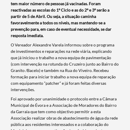
tem maior número de pessoas já vacinadas. Foram
reactivadas as escolas do 1º Ciclo e as do 2º e 3º serão a
partir de 5 de Abril. Ou seja, a situação caminha
Termo de Pesquisa
favoravelmente a todos os níveis, mas mantendo-se a
prevenção para, em caso de eventual necessidade, se dar
resposta imediata.
O Vereador Alexandre Varela informou sobre o programa
de investimentos e reparações na rede viária, explicando
Categorias gerais
que já iniciou o trabalho a nova equipa de pavimentação
(com intervenção na rotunda do Cruzeiro junto ao Bairro do
Granito /Bacelo) e também na Rua do Viveiro. Recebeu
formação para iniciar trabalho a nova equipa de reparação
com equipamento “patcher” e já foram feitas diversas
Filtros
intervenções.
Foi aprovado por unanimidade o protocolo entre a Câmara
Municipal de Évora e a Associação de Moradores do Bairro
da Garraia que tem como objectivo permitir a esta
Associação realizar obras de abastecimento de água da rede
pública aos residentes interessados e a colaboração do