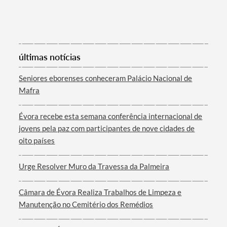
Termo de Pesquisa
últimas notícias
Seniores eborenses conheceram Palácio Nacional de
Mafra
Évora recebe esta semana conferência internacional de
Categorias gerais
jovens pela paz com participantes de nove cidades de
oito países
Urge Resolver Muro da Travessa da Palmeira
Filtros
Câmara de Évora Realiza Trabalhos de Limpeza e
Manutenção no Cemitério dos Remédios