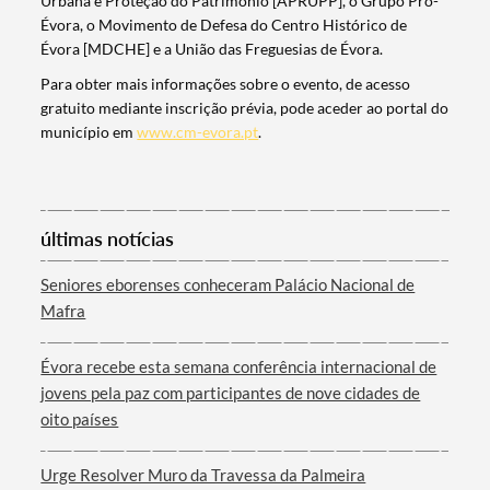
Urbana e Proteção do Património [APRUPP], o Grupo Pro-
Évora, o Movimento de Defesa do Centro Histórico de
Évora [MDCHE] e a União das Freguesias de Évora.
Categorias gerais
Para obter mais informações sobre o evento, de acesso
gratuito mediante inscrição prévia, pode aceder ao portal do
município em
www.cm-evora.pt
.
Filtros
últimas notícias
Seniores eborenses conheceram Palácio Nacional de
Mafra
Évora recebe esta semana conferência internacional de
jovens pela paz com participantes de nove cidades de
oito países
Urge Resolver Muro da Travessa da Palmeira