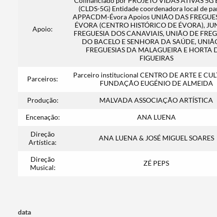
Cofinanciado por PROJETO VIDAS ATIVAS 5
(CLDS-5G) Entidade coordenadora local de pa
APPACDM-Évora Apoios UNIÃO DAS FREGUE
ÉVORA (CENTRO HISTÓRICO DE ÉVORA), JU
Apoio:
FREGUESIA DOS CANAVIAIS, UNIÃO DE FREG
DO BACELO E SENHORA DA SAÚDE, UNIÃ
FREGUESIAS DA MALAGUEIRA E HORTA 
FIGUEIRAS
Parceiro institucional CENTRO DE ARTE E CU
Parceiros:
FUNDAÇÃO EUGÉNIO DE ALMEIDA
Produção:
MALVADA ASSOCIAÇÃO ARTÍSTICA
Encenação:
ANA LUENA
Direção
ANA LUENA & JOSÉ MIGUEL SOARES
Artística:
Direção
ZÉ PEPS
Musical:
data