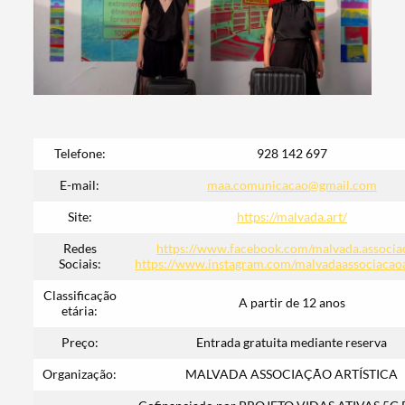
Filtros
Telefone:
928 142 697
E-mail:
maa.comunicacao@gmail.com
Site:
https://malvada.art/
Redes
https://www.facebook.com/malvada.associa
Sociais:
https://www.instagram.com/malvadaassociacaoa
Classificação
A partir de 12 anos
etária:
Preço:
Entrada gratuita mediante reserva
Organização:
MALVADA ASSOCIAÇÃO ARTÍSTICA