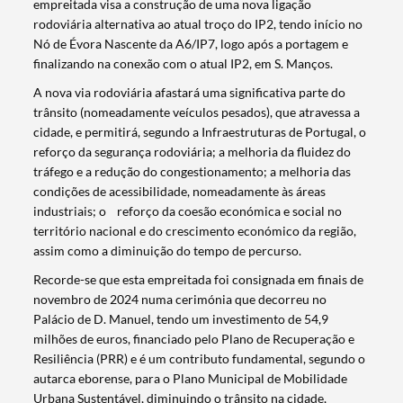
empreitada visa a construção de uma nova ligação
rodoviária alternativa ao atual troço do IP2, tendo início no
Nó de Évora Nascente da A6/IP7, logo após a portagem e
finalizando na conexão com o atual IP2, em S. Manços.
A nova via rodoviária afastará uma significativa parte do
trânsito (nomeadamente veículos pesados), que atravessa a
cidade, e permitirá, segundo a Infraestruturas de Portugal, o
reforço da segurança rodoviária; a melhoria da fluidez do
tráfego e a redução do congestionamento; a melhoria das
condições de acessibilidade, nomeadamente às áreas
industriais; o reforço da coesão económica e social no
território nacional e do crescimento económico da região,
assim como a diminuição do tempo de percurso.
Recorde-se que esta empreitada foi consignada em finais de
novembro de 2024 numa cerimónia que decorreu no
Palácio de D. Manuel, tendo um investimento de 54,9
milhões de euros, financiado pelo Plano de Recuperação e
Resiliência (PRR) e é um contributo fundamental, segundo o
autarca eborense, para o Plano Municipal de Mobilidade
Urbana Sustentável, diminuindo o trânsito na cidade,