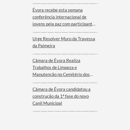
Évora recebe esta semana
conferência internacional de
jovens pela paz com participantes
de nove cidades de oito países
Urge Resolver Muro da Travessa
da Palmeira
Câmara de Évora Realiza
Trabalhos de Limpeza e
Manutenção no Cemitério dos
Remédios
Câmara de Évora candidatou a
construção da 1ª fase do novo
Canil Municipal