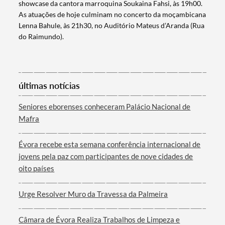
showcase da cantora marroquina Soukaina Fahsi, às 19h00.
As atuações de hoje culminam no concerto da moçambicana
Lenna Bahule, às 21h30, no Auditório Mateus d’Aranda (Rua
do Raimundo).​
Termo de Pesquisa
últimas notícias
Seniores eborenses conheceram Palácio Nacional de
Mafra
Categorias gerais
Évora recebe esta semana conferência internacional de
jovens pela paz com participantes de nove cidades de
oito países
Urge Resolver Muro da Travessa da Palmeira
Filtros
Câmara de Évora Realiza Trabalhos de Limpeza e