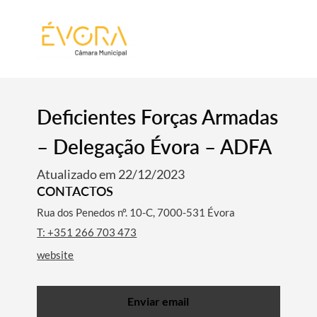
[:pt]
[:en]
[:]
Deficientes Forças Armadas
– Delegação Évora – ADFA
Atualizado em 22/12/2023
CONTACTOS
Rua dos Penedos nº. 10-C, 7000-531 Évora
T: +351 266 703 473
website
Enviar email