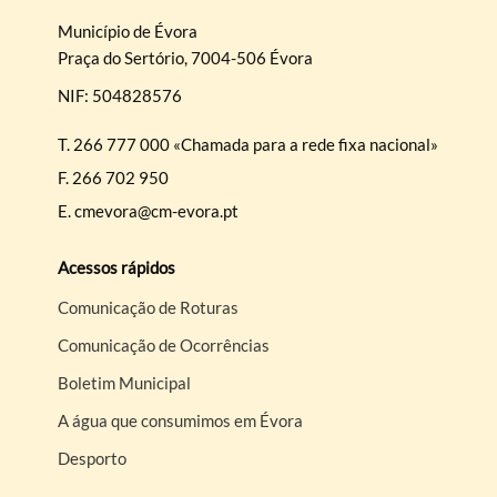
Município de Évora
Filtros
Praça do Sertório, 7004-506 Évora
NIF: 504828576
T.
266 777 000 «Chamada para a rede fixa nacional»
F.
266 702 950
E.
cmevora@cm-evora.pt
Acessos rápidos
Comunicação de Roturas
Comunicação de Ocorrências
Boletim Municipal
A água que consumimos em Évora
Desporto