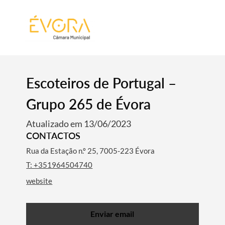
[:pt]
[:en]
[:]
Escoteiros de Portugal –
Grupo 265 de Évora
Atualizado em 13/06/2023
CONTACTOS
Rua da Estação n.º 25, 7005-223 Évora
T: +351964504740
website
Enviar email