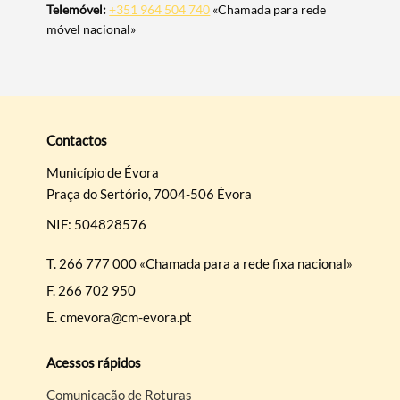
Telemóvel:
+351 964 504 740
«Chamada para rede
móvel nacional»
Contactos
Município de Évora
Praça do Sertório, 7004-506 Évora
NIF: 504828576
T.
266 777 000 «Chamada para a rede fixa nacional»
F.
266 702 950
E.
cmevora@cm-evora.pt
Acessos rápidos
Comunicação de Roturas