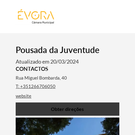
[:pt]
[:en]
[:]
Pousada da Juventude
Atualizado em 20/03/2024
CONTACTOS
Rua Miguel Bombarda, 40
T: +351266706050
website
Obter direções