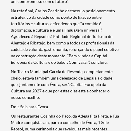
um compromisso com o futuro”.
Na reta final, Carlos Zorrinho destacou o posicionamento
estratégico da cidade como ponto de ligação entre
territórios e culturas, defendendo que “a comida é
diplomacia, é cultura e é uma linguagem universal”.
Agradeceu à Repsol e à Entidade Regional de Turismo do
Alentejo e Ribatejo, bem como a todos os profissionais da
cadeia de valor da gastronomia, reforçando o papel coletivo
na construção deste momento. “Bem-vindos à Capital
Europeia da Cultura e do Sabor. Com vagar”, concluiu.
Termo de Pesquisa
No Teatro Municipal Garcia de Resende, completamente
cheio, estava também uma delegação de Liepaja a cidade
que, juntamente com Évora, será Capital Europeia da
Cultura em 2027 e que por estes dias está a conhecer o
nosso concelho.
Categorias gerais
Dois Sois para Évora
Os restaurantes Cozinha do Paço, da Adega Fita Preta, e Tua
Madre conquistaram, para o concelho de Évora, 1 Sole
Repsol, numa cerimónia que revelou as mais recentes