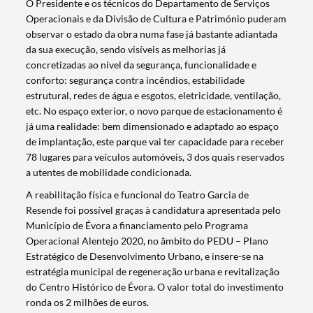
O Presidente e os técnicos do Departamento de Serviços
Operacionais e da Divisão de Cultura e Património puderam
observar o estado da obra numa fase já bastante adiantada
da sua execução, sendo visíveis as melhorias já
concretizadas ao nível da segurança, funcionalidade e
conforto: segurança contra incêndios, estabilidade
estrutural, redes de água e esgotos, eletricidade, ventilação,
etc. No espaço exterior, o novo parque de estacionamento é
já uma realidade: bem dimensionado e adaptado ao espaço
de implantação, este parque vai ter capacidade para receber
78 lugares para veículos automóveis, 3 dos quais reservados
a utentes de mobilidade condicionada.
A reabilitação física e funcional do Teatro Garcia de
Resende foi possível graças à candidatura apresentada pelo
Município de Évora a financiamento pelo Programa
Operacional Alentejo 2020, no âmbito do PEDU – Plano
Estratégico de Desenvolvimento Urbano, e insere-se na
estratégia municipal de regeneração urbana e revitalização
do Centro Histórico de Évora. O valor total do investimento
ronda os 2 milhões de euros.