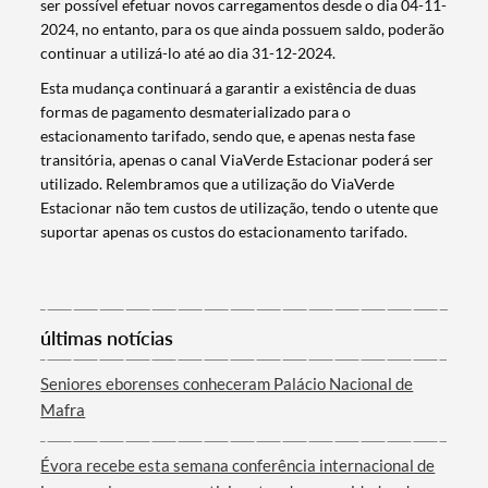
ser possível efetuar novos carregamentos desde o dia 04-11-
2024, no entanto, para os que ainda possuem saldo, poderão
continuar a utilizá-lo até ao dia 31-12-2024.
Esta mudança continuará a garantir a existência de duas
formas de pagamento desmaterializado para o
estacionamento tarifado, sendo que, e apenas nesta fase
transitória, apenas o canal ViaVerde Estacionar poderá ser
utilizado. Relembramos que a utilização do ViaVerde
Estacionar não tem custos de utilização, tendo o utente que
Termo de Pesquisa
suportar apenas os custos do estacionamento tarifado.
últimas notícias
Categorias gerais
Seniores eborenses conheceram Palácio Nacional de
Mafra
Évora recebe esta semana conferência internacional de