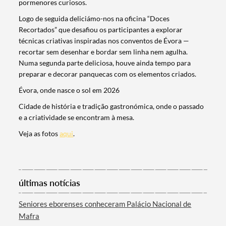
pormenores curiosos.
Logo de seguida deliciámo-nos na oficina “Doces
Recortados” que desafiou os participantes a explorar
técnicas criativas inspiradas nos conventos de Évora —
recortar sem desenhar e bordar sem linha nem agulha.
Numa segunda parte deliciosa, houve ainda tempo para
preparar e decorar panquecas com os elementos criados.
Évora, onde nasce o sol em 2026
Cidade de história e tradição gastronómica, onde o passado
e a criatividade se encontram à mesa.
Termo de Pesquisa
Veja as fotos
aqui
.
Categorias gerais
últimas notícias
Seniores eborenses conheceram Palácio Nacional de
Mafra