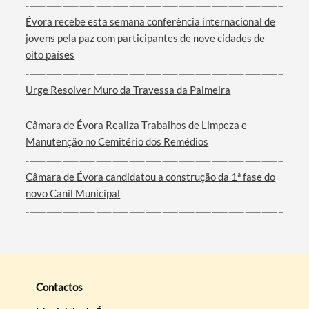
Évora recebe esta semana conferência internacional de
Filtros
jovens pela paz com participantes de nove cidades de
oito países
Urge Resolver Muro da Travessa da Palmeira
Câmara de Évora Realiza Trabalhos de Limpeza e
Manutenção no Cemitério dos Remédios
Câmara de Évora candidatou a construção da 1ª fase do
novo Canil Municipal
Contactos