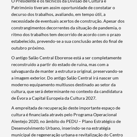
O Presidente e os técnicos da Divisão de Cultura e
Património tiveram assim oportunidade de constatar o
decurso dos trabalhos, avaliando, em tempo útil, a
necessidade de eventuais acertos de construção. Apesar dos
constrangimentos decorrentes da situação de pandemia, o
ritmo dos trabalhos tem decorrido de acordo com o prazo
estabelecido, prevendo-se a sua conclusão antes do final de
outubro próximo.
O antigo Salão Central Eborense está a ser completamente
reconstruído a partir do estado de ruína, mas com a
salvaguarda de manter a estrutura original, preservando-se
a imagem exterior. Do antigo Salão Central irá nascer um
moderno equipamento multiusos destinado ao setor da
cultura, que será determinante no contexto da candidatura
de Évora a Capital Europeia da Cultura 2027.
A empreitada de recuperação deste importante espaço de
cultura é financiada através pelo Programa Operacional
Alentejo 2020, no âmbito do PEDU – Plano Estratégico de
Desenvolvimento Urbano, inserindo-se na estratégia
municipal de regeneração urbana e revitalização do Centro