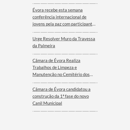
Évora recebe esta semana
conferência internacional de
jovens pela paz com participantes
de nove cidades de oito países
Urge Resolver Muro da Travessa
da Palmeira
Câmara de Évora Realiza
Trabalhos de Limpeza e
Manutenção no Cemitério dos
Remédios
Câmara de Évora candidatou a
construção da 1ª fase do novo
Canil Municipal