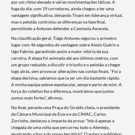
por um ritmo elevado e várias movimentações táticas. A
fuga do dia, com 19 corredores, ainda chegou a ter uma
vantagem significativa, deixando Tivani em liderança virtual,
mas o pelotão controlou as diferenças na fase final,
permitindo a Antunes defender a Camisola Amarela.
Na classificação geral, Tiago Antunes segurou o primeiro
lugar com 46 segundos de vantagem sobre Alexis Guérin e
Ugo Fabries, garantindo assim a maior vitória da sua
carreira. A etapa foi animada até aos últimos metros, com
um grupo reduzido a discutir o triunfo e o pelotão a chegar
logo atrás, sem provocar alterações nas contas finais. “Foi a
etapa decisiva, sabíamos que ia ser um dia bastante rápido.
A minha equipa esteve espetacular, sempre perto de mim. A
força do coletivo fez a diferença, mostrámos que juntos
somos mais fortes”, afirmou.
No final, perante uma Praça do Giraldo cheia, o presidente
da Câmara Municipal de Évora e da CIMAC, Carlos
Zorrinho, destacou o impacto da prova: “Isto é apenas a
chegada de uma volta que percorreu todo o Alentejo,
mostrando a força do nosso território”. O autarca sublinhou