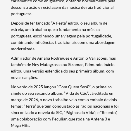
carismático como enigmático, optando normalmente pela
desconstrução e reciclagem da música de raiz tradicional
portuguesa.
Filtros
Depois de ter lançado “A Festa” editou o seu álbum de
estreia, um trabalho que o fundamenta na música
portuguesa, escolhendo uma viagem pela portugalidade,
combinando influências tradicionais com uma abordagem
modernizada.
Admirador de Amália Rodrigues e António Variações, mas
também de Ney Matogrosso ou Stromae, Edmundo Inácio
editou uma versão estendida do seu primeiro álbum, com
novas canções.
No verão de 2025 lançou “Com Quem Será?”, o primeiro
single do seu segundo álbum, “Vida de Cão”. Já editado em
março de 2026, o novo trabalho veio com o embalo de dois
temas: “Terra” que tem conquistado as rádios nacionais e foi
sincronizado a novela da SIC, “Páginas da Vida”; e “Relento”,
uma colaboração com Peculiar, que roda na Antena 3 e
Mega Hits.