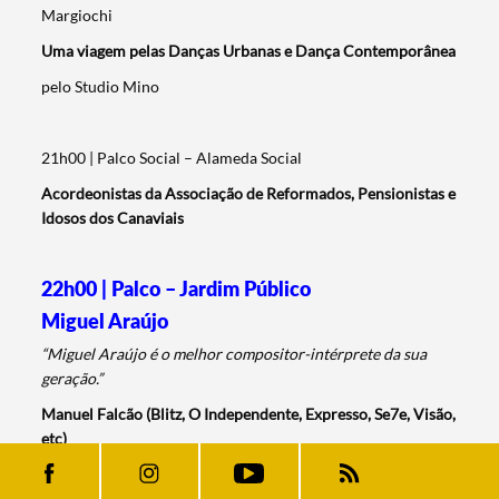
Margiochi
Uma viagem pelas Danças Urbanas e Dança Contemporânea
pelo Studio Mino
21h00 | Palco Social – Alameda Social
Acordeonistas da Associação de Reformados, Pensionistas e
Idosos dos Canaviais
22h00 | Palco – Jardim Público
Miguel Araújo
“Miguel Araújo é o melhor compositor-intérprete da sua
geração.”
Manuel Falcão (Blitz, O Independente, Expresso, Se7e, Visão,
etc)
“A palavra “génio” é atirada para trás e para a frente de uma
forma a modos que bastarda, mas no caso do Miguel