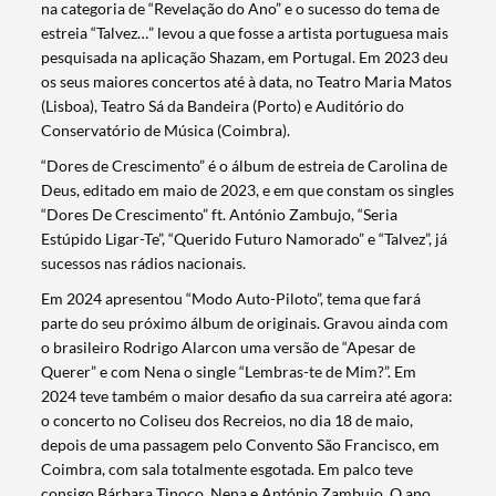
na categoria de “Revelação do Ano” e o sucesso do tema de
estreia “Talvez…” levou a que fosse a artista portuguesa mais
pesquisada na aplicação Shazam, em Portugal. Em 2023 deu
os seus maiores concertos até à data, no Teatro Maria Matos
(Lisboa), Teatro Sá da Bandeira (Porto) e Auditório do
Conservatório de Música (Coimbra).
“Dores de Crescimento” é o álbum de estreia de Carolina de
Deus, editado em maio de 2023, e em que constam os singles
“Dores De Crescimento” ft. António Zambujo, “Seria
Estúpido Ligar-Te”, “Querido Futuro Namorado” e “Talvez”, já
sucessos nas rádios nacionais.
Em 2024 apresentou “Modo Auto-Piloto”, tema que fará
parte do seu próximo álbum de originais. Gravou ainda com
o brasileiro Rodrigo Alarcon uma versão de “Apesar de
Querer” e com Nena o single “Lembras-te de Mim?”. Em
2024 teve também o maior desafio da sua carreira até agora:
o concerto no Coliseu dos Recreios, no dia 18 de maio,
depois de uma passagem pelo Convento São Francisco, em
Coimbra, com sala totalmente esgotada. Em palco teve
consigo Bárbara Tinoco, Nena e António Zambujo. O ano